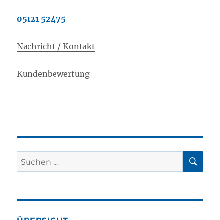
05121 52475
Nachricht / Kontakt
Kundenbewertung
SU
Suchen
nach: