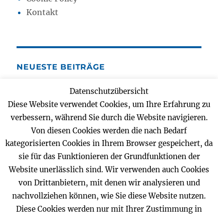
Kontakt
NEUESTE BEITRÄGE
Datenschutzübersicht
E-Mobilität
Diese Website verwendet Cookies, um Ihre Erfahrung zu
17. September 2025
verbessern, während Sie durch die Website navigieren.
Wir suchen Elektrotechniker oder
Von diesen Cookies werden die nach Bedarf
Elekroinstallateur M / W / D
kategorisierten Cookies in Ihrem Browser gespeichert, da
29. Mai 2022
sie für das Funktionieren der Grundfunktionen der
Gartenteich Beleuchtung
Website unerlässlich sind. Wir verwenden auch Cookies
20. Juni 2021
von Drittanbietern, mit denen wir analysieren und
LED Beleuchtung
nachvollziehen können, wie Sie diese Website nutzen.
31. Oktober 2020
Diese Cookies werden nur mit Ihrer Zustimmung in
Drei Generationen in einem Betrieb