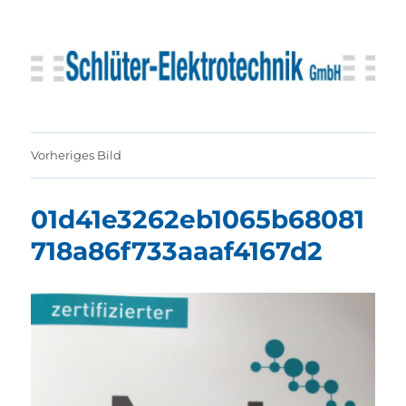
Schlüter-Elektrotechnik GmbH
Vorheriges Bild
01d41e3262eb1065b68081
718a86f733aaaf4167d2