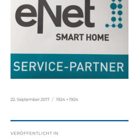
Veröffentlicht
Originalgröße
22. September 2017
1924 × 1924
am
Beitragsnavigation
VERÖFFENTLICHT IN