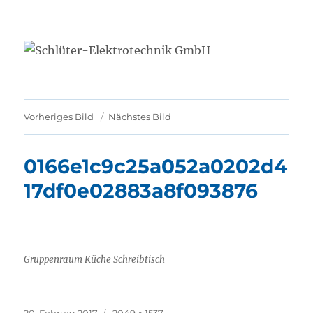
Schlüter-Elektrotechnik GmbH
Vorheriges Bild
Nächstes Bild
0166e1c9c25a052a0202d4
17df0e02883a8f093876
Gruppenraum Küche Schreibtisch
Veröffentlicht
Originalgröße
20. Februar 2017
2049 × 1537