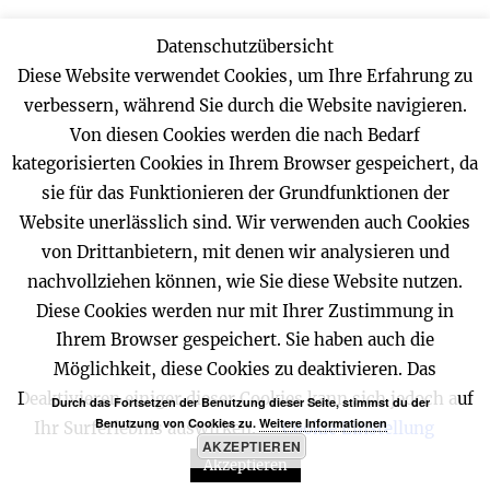
Datenschutzübersicht
E-Mobilität
Diese Website verwendet Cookies, um Ihre Erfahrung zu
17. September 2025
verbessern, während Sie durch die Website navigieren.
Wir suchen Elektrotechniker oder
Von diesen Cookies werden die nach Bedarf
Elekroinstallateur M / W / D
kategorisierten Cookies in Ihrem Browser gespeichert, da
29. Mai 2022
sie für das Funktionieren der Grundfunktionen der
Gartenteich Beleuchtung
Website unerlässlich sind. Wir verwenden auch Cookies
20. Juni 2021
von Drittanbietern, mit denen wir analysieren und
LED Beleuchtung
nachvollziehen können, wie Sie diese Website nutzen.
31. Oktober 2020
Diese Cookies werden nur mit Ihrer Zustimmung in
Drei Generationen in einem Betrieb
Ihrem Browser gespeichert. Sie haben auch die
26. Juni 2020
Möglichkeit, diese Cookies zu deaktivieren. Das
Deaktivieren einiger dieser Cookies kann sich jedoch auf
Durch das Fortsetzen der Benutzung dieser Seite, stimmst du der
Benutzung von Cookies zu.
Weitere Informationen
Ihr Surferlebnis auswirken.
Cookie Einstellung
Schlüter-Elektrotechnik GmbH
Stolz präsentiert von
AKZEPTIEREN
WordPress
Akzeptieren