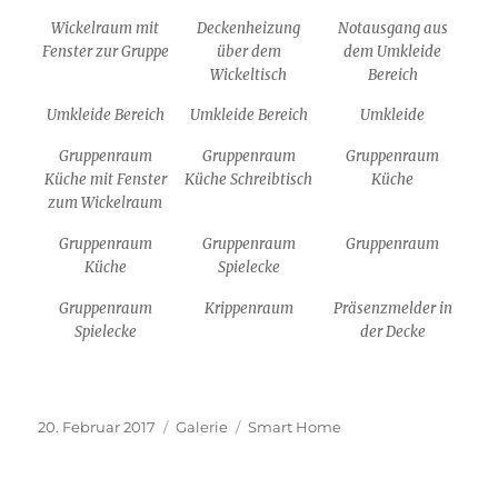
Wickelraum mit
Deckenheizung
Notausgang aus
Fenster zur Gruppe
über dem
dem Umkleide
Wickeltisch
Bereich
Umkleide Bereich
Umkleide Bereich
Umkleide
Gruppenraum
Gruppenraum
Gruppenraum
Küche mit Fenster
Küche Schreibtisch
Küche
zum Wickelraum
Gruppenraum
Gruppenraum
Gruppenraum
Küche
Spielecke
Gruppenraum
Krippenraum
Präsenzmelder in
Spielecke
der Decke
Veröffentlicht
Format
Kategorien
20. Februar 2017
Galerie
Smart Home
am