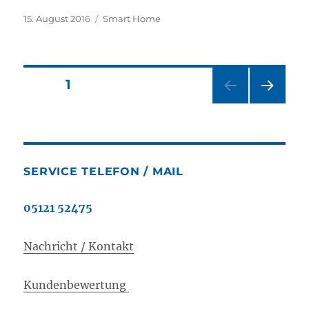
Veröffentlicht
Kategorien
15. August 2016
Smart Home
am
Seitennummerierung
SEITE
1
NÄC
der
HSTE
SEIT
Beiträge
E
SERVICE TELEFON / MAIL
05121 52475
Nachricht / Kontakt
Kundenbewertung