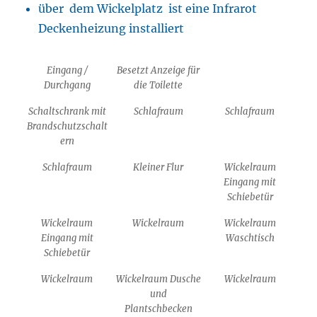
über dem Wickelplatz ist eine Infrarot
Deckenheizung installiert
Eingang /
Besetzt Anzeige für
Durchgang
die Toilette
Schaltschrank mit
Schlafraum
Schlafraum
Brandschutzschalt
ern
Schlafraum
Kleiner Flur
Wickelraum
Eingang mit
Schiebetür
Wickelraum
Wickelraum
Wickelraum
Eingang mit
Waschtisch
Schiebetür
Wickelraum
Wickelraum Dusche
Wickelraum
und
Plantschbecken